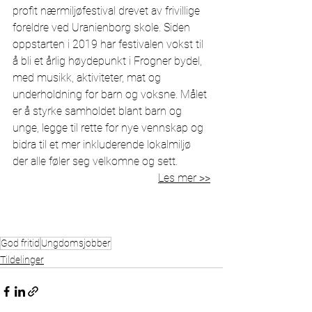
profit nærmiljøfestival drevet av frivillige 
foreldre ved Uranienborg skole. Siden 
oppstarten i 2019 har festivalen vokst til 
å bli et årlig høydepunkt i Frogner bydel, 
med musikk, aktiviteter, mat og 
underholdning for barn og voksne. Målet 
er å styrke samholdet blant barn og 
unge, legge til rette for nye vennskap og 
bidra til et mer inkluderende lokalmiljø 
der alle føler seg velkomne og sett.
Les mer >>
God fritid
Ungdomsjobber
Tildelinger