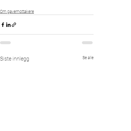
Om gavemottakere
Se alle
Siste innlegg