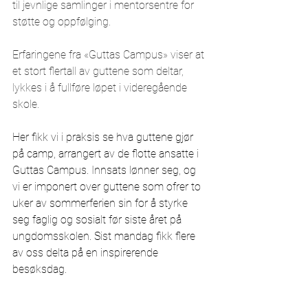
til jevnlige samlinger i mentorsentre for 
støtte og oppfølging. 
Erfaringene fra «Guttas Campus» viser at 
et stort flertall av guttene som deltar, 
lykkes i å fullføre løpet i videregående 
skole.
Her fikk vi i praksis se hva guttene gjør 
på camp, arrangert av de flotte ansatte i 
Guttas Campus. Innsats lønner seg, og 
vi er imponert over guttene som ofrer to 
uker av sommerferien sin for å styrke 
seg faglig og sosialt før siste året på 
ungdomsskolen. Sist mandag fikk flere 
av oss delta på en inspirerende 
besøksdag. 