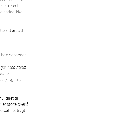
e skoleåret. 
te hadde ikke 
 sitt arbeid i 
m hele sesongen.
nger. Med minst 
ten er 
ing, og tilbyr 
ulighet til 
Vi er stolte over å 
ball i et trygt, 