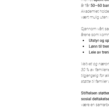
år får 
50–60 bar
Akademiet holder
vært mulig uten s
Gjennom vårt sam
årene som komm
Utstyr og sp
Lønn til tre
Leie av tren
Veitvet og nærom
30 % av familiene
tilgjengelig for a
støtte til familie
Stiftelsen støtte
sosial deltakels
være en samarbeids