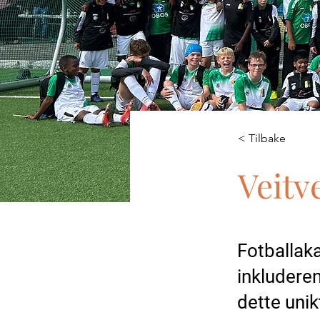
< Tilbake
Veitv
Fotballak
inkluderen
dette unik