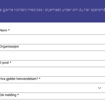
a gjerne kontakt med oss i skjemaet under om du har spørsmå
Navn
*
Organisasjon
E-post
*
Hva gjelder henvendelsen?
*
Din melding
*