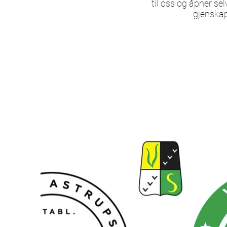
til oss og åpner se
gjenskap