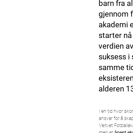
barn fra a
gjennom f
akademi et
starter nå
verdien a
suksess i 
samme tid,
eksistere
alderen 13
I en tid hvor øko
ansvar for å skap
Veitvet Fotballak
men et 
åpent ek