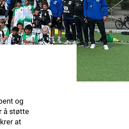
pent og
r å støtte
krer at