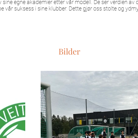
lv sine egne akademier etter vår modell. De ser verdien av 
e vår suksess i sine klubber. Dette gjør oss stolte og yd
Bilder