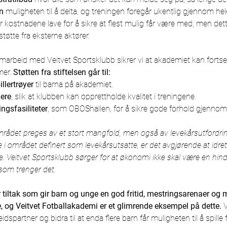
n
 muligheten til å delta, og treningen foregår ukentlig gjennom hel
 kostnadene lave for å sikre at flest mulig får være med, men det
tøtte fra eksterne aktører.
arbeid med Veitvet Sportsklubb sikrer vi at akademiet kan fortsette
er. 
Støtten fra stiftelsen går til:
illertrøyer
 til barna på akademiet.
nere
, slik at klubben kan opprettholde kvalitet i treningene.
ingsfasiliteter
, som OBOShallen, for å sikre gode forhold gjenno
rådet preges av et stort mangfold, men også av levekårsutfordri
 i området definert som levekårsutsatte, er det avgjørende at idret
lle. Veitvet Sportsklubb sørger for at økonomi ikke skal være en hindr
r som trenger det.
r tiltak som gir barn og unge en god fritid, mestringsarenaer og m
e, og Veitvet Fotballakademi er et glimrende eksempel på dette.
 
partner og bidra til at enda flere barn får muligheten til å spille fot