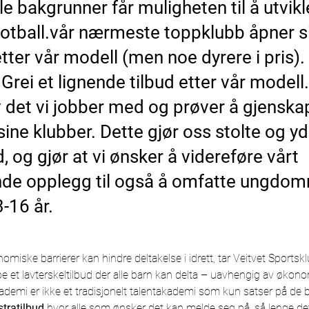
lle bakgrunner får muligheten til å utvik
otball.vår nærmeste toppklubb åpner si
ter vår modell (men noe dyrere i pris). I
 Grei et lignende tilbud etter vår modell
v det vi jobber med og prøver å gjenska
sine klubber. Dette gjør oss stolte og 
 og gjør at vi ønsker å videreføre vårt
nde opplegg til også å omfatte ungdom
-16 år.
nomiske barrierer kan hindre deltakelse i idrett, tar Veitvet Sportskl
e et lavterskeltilbud der alle barn kan delta – uavhengig av økono
ademi er ikke et tradisjonelt talentakademi som kun satser på de be
stratilbud
 hvor alle som ønsker det kan melde seg på, så lenge det