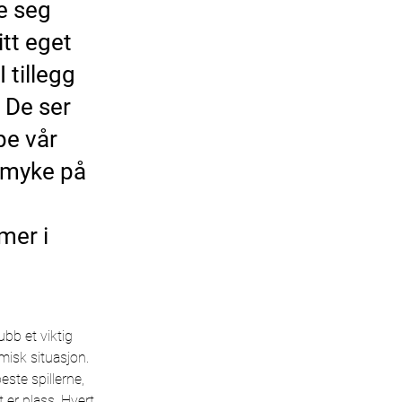
le seg
tt eget
 tillegg
. De ser
pe vår
ydmyke på
mer i
ubb et viktig 
misk situasjon.
ste spillerne, 
 er plass. Hvert 