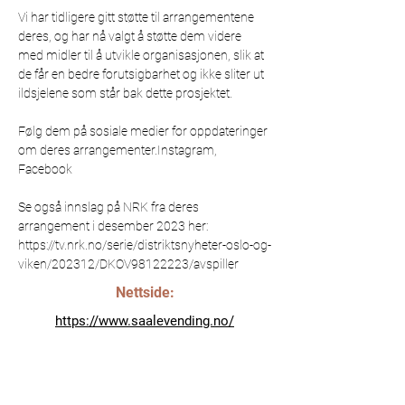
Vi har tidligere gitt støtte til arrangementene 
deres, og har nå valgt å støtte dem videre 
med midler til å utvikle organisasjonen, slik at 
de får en bedre forutsigbarhet og ikke sliter ut 
ildsjelene som står bak dette prosjektet.
Følg dem på sosiale medier for oppdateringer 
om deres arrangementer.﻿
Instagram
, 
Facebook
Se også innslag på NRK fra deres 
﻿arrangement i desember 2023 her: 
https://tv.nrk.no/serie/distriktsnyheter-oslo-og-
viken/202312/DKOV98122223/avspiller
Nettside:
https://www.saalevending.no/