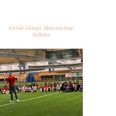
Eivind Astrups Allmennyttige
Stiftelse