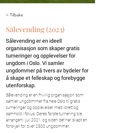
< Tilbake
Sålevending (2023)
Sålevending er en ideell
organisasjon som skaper gratis
turneringer og opplevelser for
ungdom i Oslo. Vi samler
ungdommer på tvers av bydeler for
å skape et felleskap og forebygge
utenforskap.
Sålevending er en frivillig organisasjon som 
samler ungdommer fra hele Oslo til gratis 
turneringer og opplevelser med idrett og 
samhold i fokus. Deres første turnering ble 
arrangert i juli 2021, og siden det har skapt en 
forskjell for over 2500 ungdommer. 