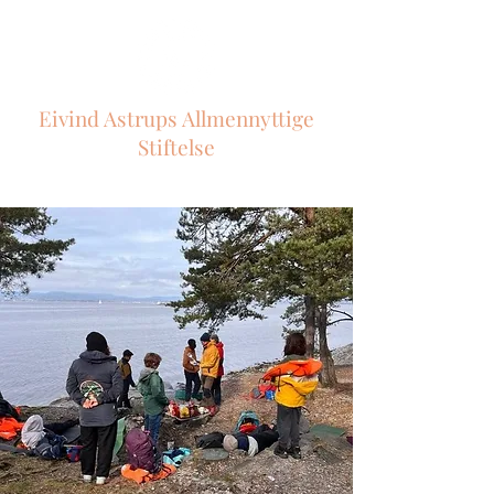
Eivind Astrups Allmennyttige
Stiftelse