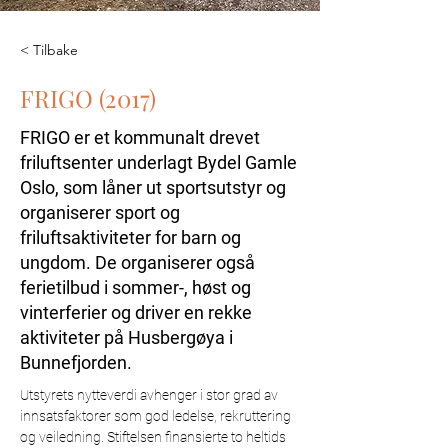
< Tilbake
FRIGO (2017)
FRIGO er et kommunalt drevet
friluftsenter underlagt Bydel Gamle
Oslo, som låner ut sportsutstyr og
organiserer sport og
friluftsaktiviteter for barn og
ungdom. De organiserer også
ferietilbud i sommer-, høst og
vinterferier og driver en rekke
aktiviteter på Husbergøya i
Bunnefjorden.
Utstyrets nytteverdi avhenger i stor grad av 
innsatsfaktorer som god ledelse, rekruttering 
og veiledning. Stiftelsen finansierte to heltids 