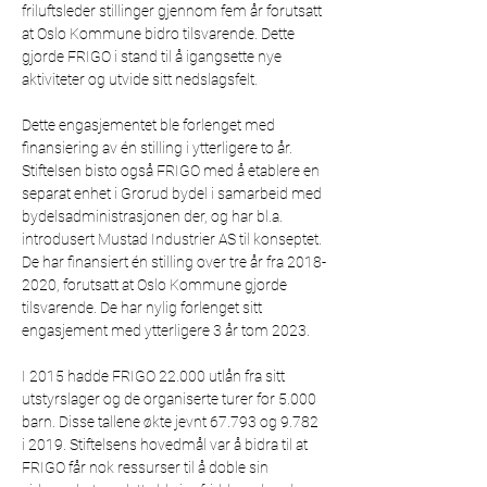
friluftsleder stillinger gjennom fem år forutsatt 
at Oslo Kommune bidro tilsvarende. Dette 
gjorde FRIGO i stand til å igangsette nye 
aktiviteter og utvide sitt nedslagsfelt. 
Dette engasjementet ble forlenget med 
finansiering av én stilling i ytterligere to år. 
Stiftelsen bisto også FRIGO med å etablere en 
separat enhet i Grorud bydel i samarbeid med 
bydelsadministrasjonen der, og har bl.a. 
introdusert Mustad Industrier AS til konseptet. 
De har finansiert én stilling over tre år fra 2018-
2020, forutsatt at Oslo Kommune gjorde 
tilsvarende. De har nylig forlenget sitt 
engasjement med ytterligere 3 år tom 2023.
I 2015 hadde FRIGO 22.000 utlån fra sitt 
utstyrslager og de organiserte turer for 5.000 
barn. Disse tallene økte jevnt 67.793 og 9.782 
i 2019. Stiftelsens hovedmål var å bidra til at 
FRIGO får nok ressurser til å doble sin 